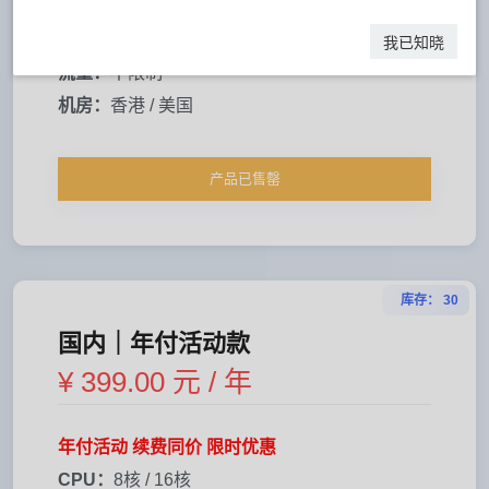
硬盘：
50G + 50G
我已知晓
带宽：
10M上行 / 20M下载
流量：
不限制
机房：
香港 / 美国
产品已售罄
库存： 30
国内｜年付活动款
¥ 399.00 元 / 年
年付活动 续费同价 限时优惠
CPU：
8核 / 16核