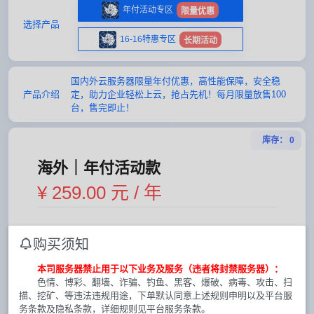
年付活动专区
限量优惠
选择产品
16-16特惠专区
长期活动
国内外云服务器限量年付优惠，高性能保障，安全稳
产品介绍
定，助力企业轻松上云，抢占先机！每月限量放售100
台，售完即止！
库存： 0
海外｜年付活动款
¥ 259.00 元 / 年
年付活动 续费同价 限时优惠
购买须知
CPU：
8核 / 16核
本司服务器禁止用于以下业务及服务（违者将封禁服务器）：
内存：
8G / 16G
色情、博彩、翻墙、诈骗、钓鱼、黑客、爆破、病毒、攻击、扫
描、挖矿、等违法违规用途，下单默认同意上述规则申明以及平台服
IPv4：
独享1个
务条款及隐私条款，详细规则见平台服务条款。