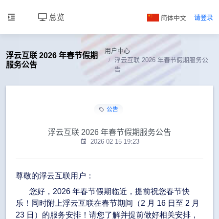
总览
简体中文
请登录
用户中心
浮云互联 2026 年春节假期
浮云互联 2026 年春节假期服务公
服务公告
告
公告
浮云互联 2026 年春节假期服务公告
2026-02-15 19:23