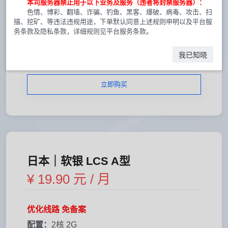
本司服务器禁止用于以下业务及服务（违者将封禁服务器）：
带宽：
3Mbps
色情、博彩、翻墙、诈骗、钓鱼、黑客、爆破、病毒、攻击、扫
线路：
软银 直连优化
描、挖矿、等违法违规用途，下单默认同意上述规则申明以及平台服
务条款及隐私条款，详细规则见平台服务条款。
流量：
100G/月
系统：
CentOS/Ubuntu/Debian
我已知晓
立即购买
日本｜软银 LCS A型
¥ 19.90 元 / 月
优化线路 免备案
配置：
2核 2G