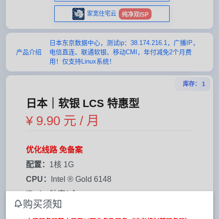
家宽住宅云
纯净双ISP
日本东京数据中心，测试ip：38.174.216.1，广播IP，
产品介绍
电信直连、联通软银、移动CMI，年付减免2个月费
用！仅支持Linux系统！
库存： 1
日本｜软银 LCS 特惠型
¥ 9.90 元 / 月
优化线路 免备案
配置：
1核 1G
CPU：
Intel ® Gold 6148
IPv4：
独享1个
购买须知
硬盘：
15G NVME