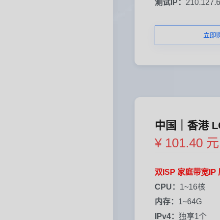
测试IP：
210.127.
立即
中国｜香港 L
¥ 101.40 元
双ISP 家庭带宽IP 
CPU：
1~16核
内存：
1~64G
IPv4：
独享1个