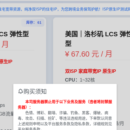
宽带资源，纯净双ISP的住宅IP，为您跨境业务保驾护航！ISP原生IP测试网站：ht
库存： 61
CS 弹性型
美国｜洛杉矶 LCS 弹
/ 月
型
¥ 67.60 元 / 月
原生IP
双ISP 家庭带宽IP 原生IP
CPU：
1~32核
内存：
1~64G
购买须知
IPv4：
独享1个
本司服务器禁止用于以下业务及服务（违者将封禁服
ps
硬盘：
30~200G
务器）：
色情、博彩、翻墙、诈骗、钓鱼、黑客、爆破、病
0GB流量/月
带宽：
100~200Mbps
毒、攻击、扫描、挖矿、等违法违规用途，下单默认同意
流量：
1000~3000GB流量/月
上述规则申明以及平台服务条款及隐私条款，详细规则见
平台服务条款。