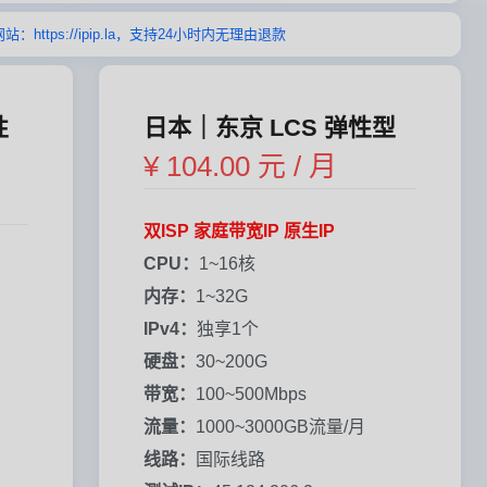
tps://ipip.la，支持24小时内无理由退款
性
日本｜东京 LCS 弹性型
¥ 104.00 元 / 月
双ISP 家庭带宽IP 原生IP
CPU：
1~16核
内存：
1~32G
IPv4：
独享1个
硬盘：
30~200G
带宽：
100~500Mbps
流量：
1000~3000GB流量/月
线路：
国际线路