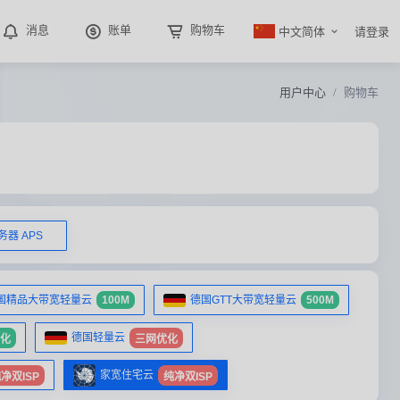
中文简体
消息
账单
购物车
请登录
用户中心
购物车
器 APS
国精品大带宽轻量云
100M
德国GTT大带宽轻量云
500M
德国轻量云
化
三网优化
家宽住宅云
净双ISP
纯净双ISP