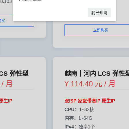
68.103
线路：
普通直连
测试IP：
216.167.74.2
我已知晓
购买
立即购买
CS 弹性型
越南｜河内 LCS 弹性
 / 月
¥ 114.40 元 / 月
原生IP
双ISP 家庭带宽IP 原生IP
CPU：
1~32核
内存：
1~64G
IPv4：
独享1个