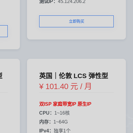
测试IP：
45.124.206.2
立即购买
型
英国｜伦敦 LCS 弹性型
¥ 101.40 元 / 月
双ISP 家庭带宽IP 原生IP
CPU：
1~16核
内存：
1~64G
IPv4：
独享1个