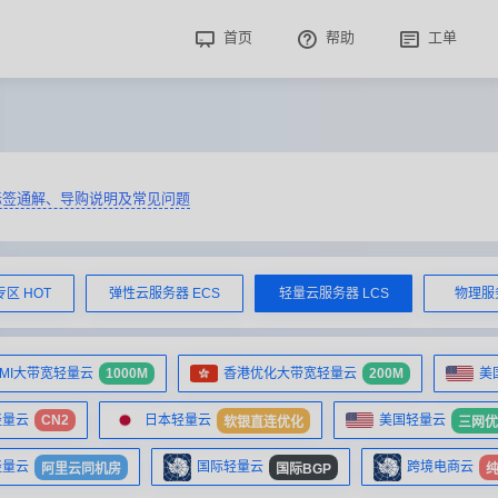
首页
帮助
工单
签通解、导购说明及常见问题
区 HOT
弹性云服务器 ECS
轻量云服务器 LCS
物理服务
MI大带宽轻量云
1000M
香港优化大带宽轻量云
200M
美
轻量云
CN2
日本轻量云
美国轻量云
软银直连优化
三网优
轻量云
国际轻量云
跨境电商云
阿里云同机房
国际BGP
纯