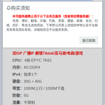
购买须知
本司服务器禁止用于以下业务及服务（违者将封禁服务器）：
色情、博彩、翻墙、诈骗、钓鱼、黑客、爆破、病毒、攻击、扫
描、挖矿、等违法违规用途，下单默认同意上述规则申明以及平台服
务条款及隐私条款，详细规则见平台服务条款。
德国GTT｜大带宽 ECS C型
¥ 59.00 元 / 月
我已知晓
双ISP 广播IP 解锁Tiktok/亚马逊/电商/游戏
CPU：
4核 EPYC 7K62
内存：
4G DDR4
IPv4：
独享1个
硬盘：
30G + 40G
带宽：
1000M上行 / 1000M下载
防御：
5G
流量：
不限制