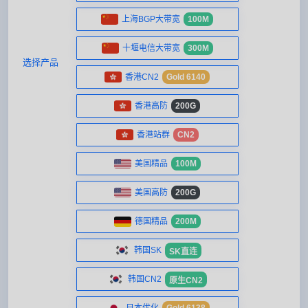
上海BGP大带宽
100M
十堰电信大带宽
300M
选择产品
香港CN2
Gold 6140
香港高防
200G
香港站群
CN2
美国精品
100M
美国高防
200G
德国精品
200M
韩国SK
SK直连
韩国CN2
原生CN2