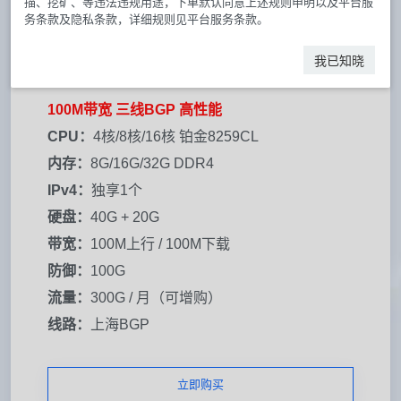
描、挖矿、等违法违规用途，下单默认同意上述规则申明以及平台服
务条款及隐私条款，详细规则见平台服务条款。
上海BGP｜大带宽 ECS B型
¥ 148.00 元 / 月
我已知晓
100M带宽 三线BGP 高性能
CPU：
4核/8核/16核 铂金8259CL
内存：
8G/16G/32G DDR4
IPv4：
独享1个
硬盘：
40G + 20G
带宽：
100M上行 / 100M下载
防御：
100G
流量：
300G / 月（可增购）
线路：
上海BGP
立即购买