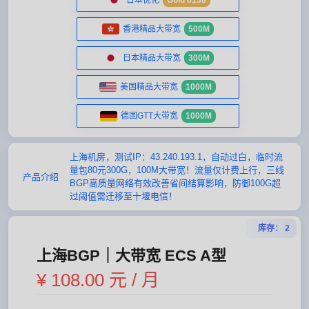
日本优化
Gold 6138
香港精品大带宽
500M
日本精品大带宽
300M
美国精品大带宽
1000M
德国GTT大带宽
1000M
上海机房，测试IP：43.240.193.1，自动过白，临时流
量包80元300G，100M大带宽！流量仅计费上行，三线
产品介绍
BGP高质量网络有效改善省间结算影响，防御100G超
过阈值需迁移至十堰电信！
库存： 2
上海BGP｜大带宽 ECS A型
¥ 108.00 元 / 月