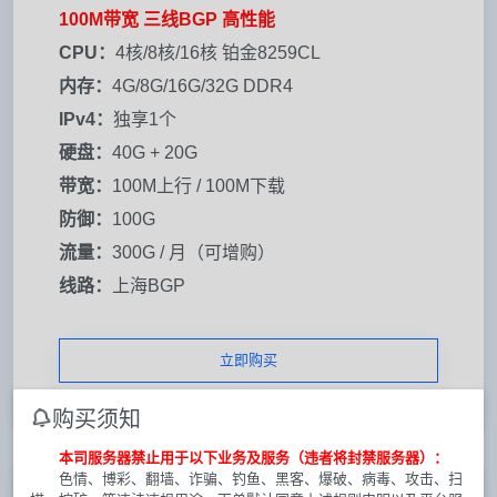
100M带宽 三线BGP 高性能
CPU：
4核/8核/16核 铂金8259CL
内存：
4G/8G/16G/32G DDR4
IPv4：
独享1个
硬盘：
40G + 20G
带宽：
100M上行 / 100M下载
防御：
100G
流量：
300G / 月（可增购）
线路：
上海BGP
立即购买
购买须知
本司服务器禁止用于以下业务及服务（违者将封禁服务器）：
色情、博彩、翻墙、诈骗、钓鱼、黑客、爆破、病毒、攻击、扫
库存： 11