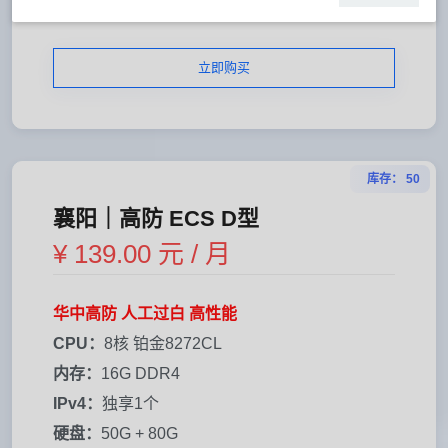
线路：
襄阳电信
立即购买
库存： 50
襄阳｜高防 ECS D型
¥ 139.00 元 / 月
华中高防 人工过白 高性能
CPU：
8核 铂金8272CL
内存：
16G DDR4
IPv4：
独享1个
硬盘：
50G + 80G