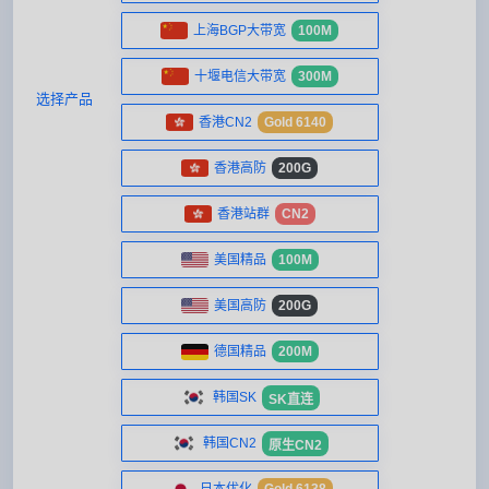
上海BGP大带宽
100M
十堰电信大带宽
300M
选择产品
香港CN2
Gold 6140
香港高防
200G
香港站群
CN2
美国精品
100M
美国高防
200G
德国精品
200M
韩国SK
SK直连
韩国CN2
原生CN2