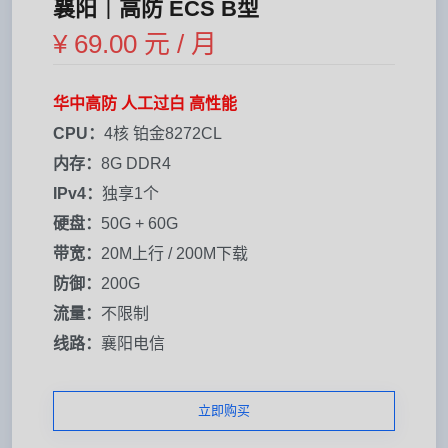
襄阳｜高防 ECS B型
¥ 69.00 元 / 月
华中高防 人工过白 高性能
CPU：
4核 铂金8272CL
内存：
8G DDR4
IPv4：
独享1个
硬盘：
50G + 60G
带宽：
20M上行 / 200M下载
防御：
200G
流量：
不限制
线路：
襄阳电信
立即购买