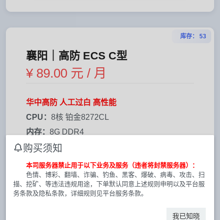
库存： 53
襄阳｜高防 ECS C型
¥ 89.00 元 / 月
华中高防 人工过白 高性能
CPU：
8核 铂金8272CL
内存：
8G DDR4
IPv4：
独享1个
购买须知
硬盘：
50G + 70G
本司服务器禁止用于以下业务及服务（违者将封禁服务器）：
色情、博彩、翻墙、诈骗、钓鱼、黑客、爆破、病毒、攻击、扫
带宽：
30M上行 / 200M下载
描、挖矿、等违法违规用途，下单默认同意上述规则申明以及平台服
防御：
200G
务条款及隐私条款，详细规则见平台服务条款。
流量：
不限制
我已知晓