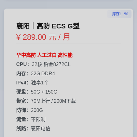
库存： 50
襄阳｜高防 ECS G型
¥ 289.00 元 / 月
华中高防 人工过白 高性能
CPU：
32核 铂金8272CL
内存：
32G DDR4
IPv4：
独享1个
硬盘：
50G + 150G
带宽：
70M上行 / 200M下载
防御：
200G
流量：
不限制
线路：
襄阳电信