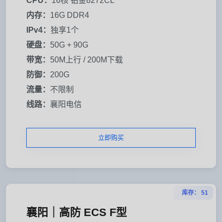
CPU：
16核 铂金8272CL
内存：
16G DDR4
IPv4：
独享1个
硬盘：
50G + 90G
带宽：
50M上行 / 200M下载
防御：
200G
流量：
不限制
线路：
襄阳电信
立即购买
库存： 51
襄阳｜高防 ECS F型