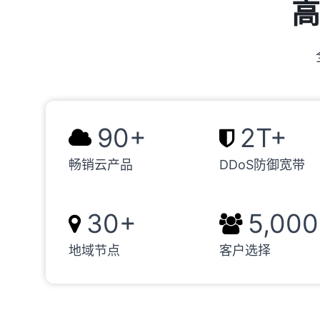
高
90+
2T+
畅销云产品
DDoS防御宽带
30+
5,00
地域节点
客户选择